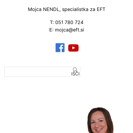
Mojca NENDL, specialistka za EFT
T: 051 780 724
E: mojca@eft.si
IŠČI
Išči