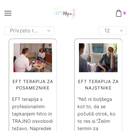
0
Products
per
page
EFT TERAPIJA ZA
EFT TERAPIJA ZA
POSAMEZNIKE
NAJSTNIKE
EFT terapija s
"Nič ni boljšega
profesionalnim
kot to, da se
tapkanjem hitro in
počutiš otrok, ko
TRAJNO osvobodi
to res si."Želim
težavo. Napredek
termin za