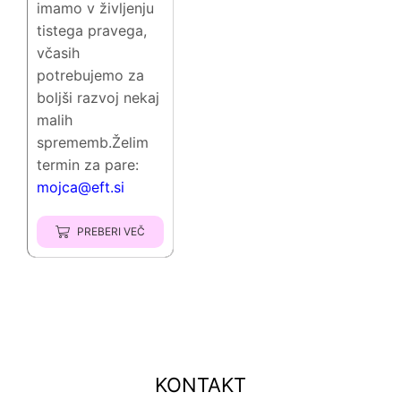
imamo v življenju
tistega pravega,
včasih
potrebujemo za
boljši razvoj nekaj
malih
sprememb.Želim
termin za pare:
mojca@eft.si
PREBERI VEČ
KONTAKT