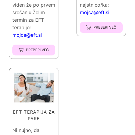
viden že po prvem
najstnico/ka:
srečanju!Želim
mojca@eft.si
termin za EFT
terapijo:
PREBERI VEČ
mojca@eft.si
PREBERI VEČ
EFT TERAPIJA ZA
PARE
Ni nujno, da