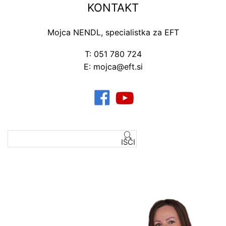
KONTAKT
Mojca NENDL, specialistka za EFT
T: 051 780 724
E: mojca@eft.si
IŠČI
Išči