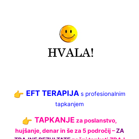
EFT TERAPI
JA
s profesionalnim
tapkanjem
TAPKANJE
za poslanstvo,
hujšanje, denar in še za 5 področij –
ZA