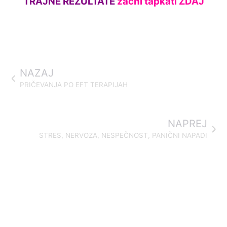
TRAJNE REZULTATE
začni tapkati ZDAJ
NAZAJ
PRIČEVANJA PO EFT TERAPIJAH
NAPREJ
STRES, NERVOZA, NESPEČNOST, PANIČNI NAPADI