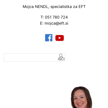
Mojca NENDL, specialistka za EFT
T: 051 780 724
E: mojca@eft.si
IŠČI
Išči